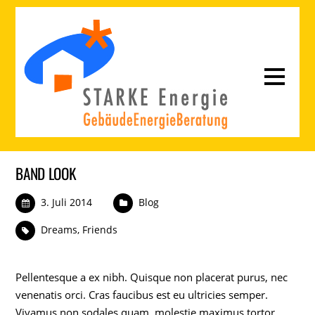
BAND LOOK
3. Juli 2014
Blog
Dreams
,
Friends
Pellentesque a ex nibh. Quisque non placerat purus, nec
venenatis orci. Cras faucibus est eu ultricies semper.
Vivamus non sodales quam, molestie maximus tortor.